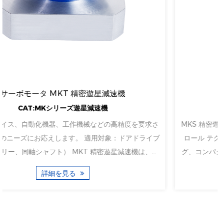
高精度精密遊星減速機
CAT:MKシリーズ遊星減速機
さ
MKS 精密遊星減速機とサーボ モーターは、モーション コン
ブ
ロール テクノロジーの頂点を表します。精密エンジニアリン
コ
グ、コンパクトな設計、高トルク容量、多用途性、適応性と
て
った両社の強みを組み合わせることで、さまざまな産業用途
詳細を見る
が
おいて強力なコンビとなっています。業界が自動化と精密化
向けて進歩を続...