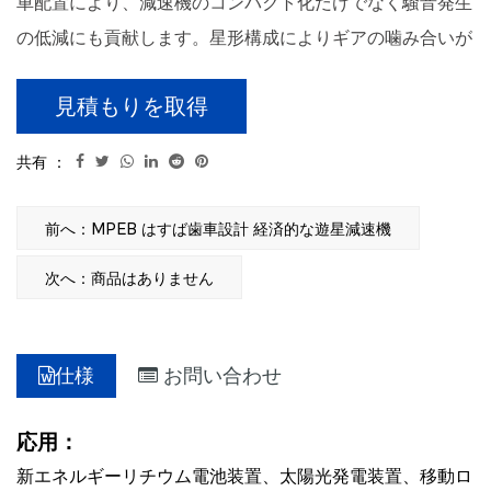
車配置により、減速機のコンパクト化だけでなく騒音発生
の低減にも貢献します。星形構成によりギアの噛み合いが
最適化され、摩擦が小さく抑えられ、スムーズで低騒音の
見積もりを取得
動作が保証されます。この特性は、実験装置、医療機器、
人間と一緒に作業する協働ロボット システムなど、騒音
共有 ：
低減が重要な考慮事項となる用途で特に有利です。はすば
歯車設計、高い噛み合い率、スムーズな動作、低騒音、低
前へ：MPEB はすば歯車設計 経済的な遊星減速機
バックラッシ。サンギアの出力シャフトベアリングは、精
次へ：商品はありません
度と同心性を確保するためにアームに直接設計されていま
す。MPB 低ノイズで経済的なスター減速機は、性能を犠
牲にすることなく、コスト効率を重視して設計されていま
仕様
お問い合わせ
す。合理化されたデザインにより、手頃な価格になるだけ
でなく、さまざまな産業用途への簡単な統合も容易になり
応用：
ます。経済効率を重視しているため、MPB スター減速機
新エネルギーリチウム電池装置、太陽光発電装置、移動ロ