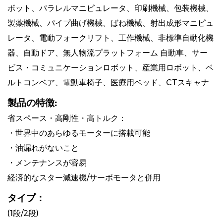
は、予算の制約を維持しながらモーション制御システムを
ボット、パラレルマニピュレータ、印刷機械、包装機械、
強化したいと考えている業界にとって魅力的な選択肢とな
製薬機械、パイプ曲げ機械、ばね機械、射出成形マニピュ
っています。
レータ、電動フォークリフト、工作機械、非標準自動化機
器、自動ドア、無人物流プラットフォーム 自動車、サー
ビス・コミュニケーションロボット、産業用ロボット、ベ
ルトコンベア、電動車椅子、医療用ベッド、CTスキャナ
製品の特徴:
省スペース・高剛性・高トルク：
・世界中のあらゆるモーターに搭載可能
・油漏れがないこと
・メンテナンスが容易
経済的なスター減速機/サーボモータと併用
タイプ：
(1段/2段)