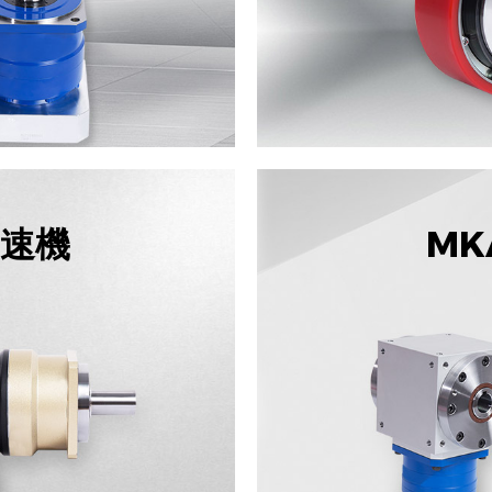
減速機
MK