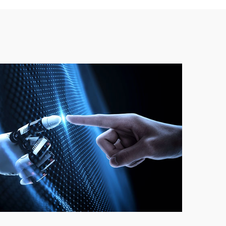
2026-06
サー
アが
3,000
ア アームに使
間違った
り、...