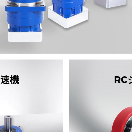
減速機
R