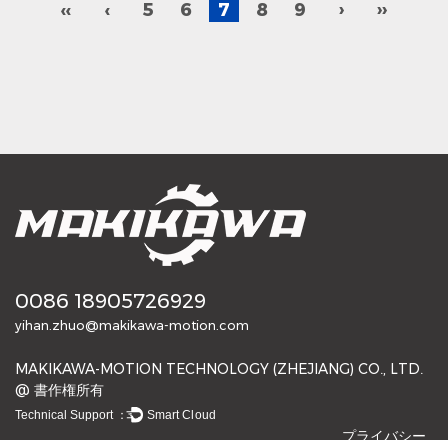
‹‹
‹
5
6
7
8
9
›
››
0086 18905726929
yihan.zhuo@makikawa-motion.com
MAKIKAWA-MOTION TECHNOLOGY (ZHEJIANG) CO., LTD.
@ 書作権所有
Technical Support ：
Smart Cloud
プライバシー